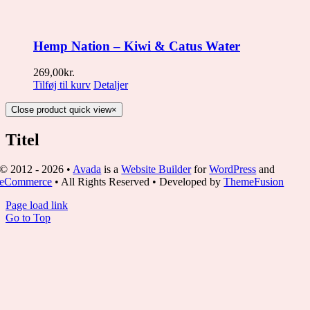
Hemp Nation – Kiwi & Catus Water
269,00
kr.
Tilføj til kurv
Detaljer
Close product quick view
×
Titel
© 2012 - 2026 •
Avada
is a
Website Builder
for
WordPress
and
eCommerce
• All Rights Reserved • Developed by
ThemeFusion
Page load link
Go to Top