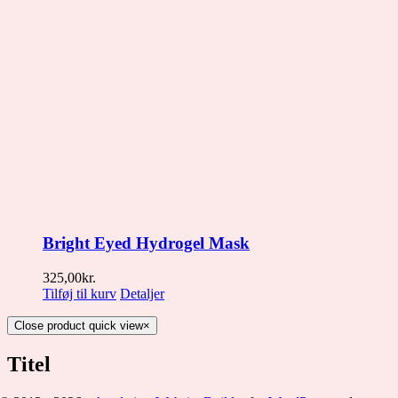
Bright Eyed Hydrogel Mask
325,00
kr.
Tilføj til kurv
Detaljer
Close product quick view
×
Titel