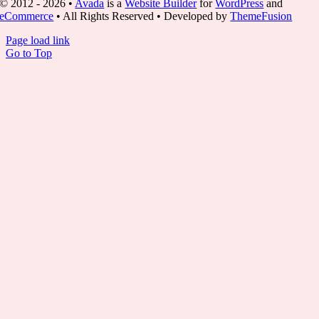
© 2012 - 2026 •
Avada
is a
Website Builder
for
WordPress
and
eCommerce
• All Rights Reserved • Developed by
ThemeFusion
Page load link
Go to Top