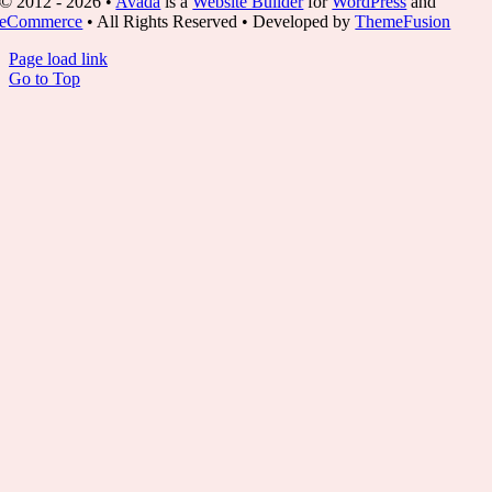
© 2012 - 2026 •
Avada
is a
Website Builder
for
WordPress
and
eCommerce
• All Rights Reserved • Developed by
ThemeFusion
Page load link
Go to Top