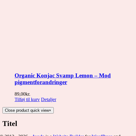
Organic Konjac Svamp Lemon – Mod
pigmentforandringer
89,00
kr.
Tilføj til kurv
Detaljer
Close product quick view
×
Titel