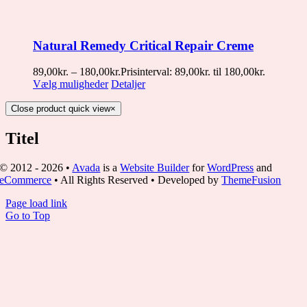
Natural Remedy Critical Repair Creme
89,00
kr.
–
180,00
kr.
Prisinterval: 89,00kr. til 180,00kr.
Vælg muligheder
Detaljer
Close product quick view
×
Titel
© 2012 - 2026 •
Avada
is a
Website Builder
for
WordPress
and
eCommerce
• All Rights Reserved • Developed by
ThemeFusion
Page load link
Go to Top