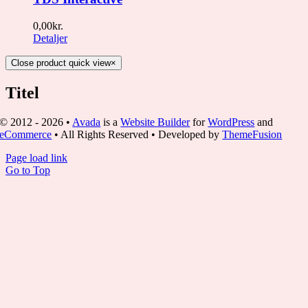
0,00
kr.
Detaljer
Close product quick view
×
Titel
© 2012 - 2026 •
Avada
is a
Website Builder
for
WordPress
and
eCommerce
• All Rights Reserved • Developed by
ThemeFusion
Page load link
Go to Top