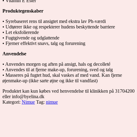
• Vitamin E Ester
Produktegenskaber
• Syrebaseret rens til ansigtet med ekstra lav Ph-værdi
• Udtørrer ikke og respekterer hudens beskyttende barriere
• Let eksfolierende
• Fugtgivende og udglattende
• Fjerner effektivt snavs, talg og forurening
Anvendelse
• Anvendes morgen og aften på ansigt, hals og decolleté
• Anvendes til at fjerne make-up, forurening, sved og talg
• Masseres på fugtet hud, skal vaskes af med vand. Kan fjerne
øjenmake-up (ikke sarte øjne og ikke til vandfast)
Produktet kan kun købes ved henvendelse til klinikken på 31704200
eller info@byelina.dk
Kategori:
Nimue
Tag:
nimue