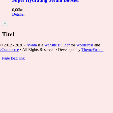
Super Hydrating Serum Booster
0,00
kr.
Detaljer
Close
×
product
quick
Titel
view
© 2012 - 2026 •
Avada
is a
Website Builder
for
WordPress
and
eCommerce
• All Rights Reserved • Developed by
ThemeFusion
Page load link
Go
to
Top