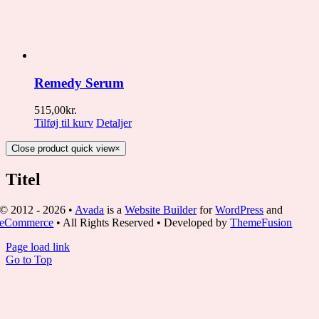
Remedy Serum
515,00
kr.
Tilføj til kurv
Detaljer
Close product quick view
×
Titel
© 2012 - 2026 •
Avada
is a
Website Builder
for
WordPress
and
eCommerce
• All Rights Reserved • Developed by
ThemeFusion
Page load link
Go to Top