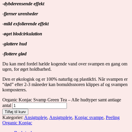
-dybderensende effekt
-fjerner urenheder
-mild exfolierende effekt
-øget blodcirkulation
-glattere hud
-flottere glød
Du kan med fordel hælde kogende vand over svampen en gang om
ugen, for øget holdbarhed.
Den er økologisk og er 100% naturlig og plastikfri. Når svampen er
“død” efter 2-3 måneder kan bomuldssnoren klippes af og svampen
komposteres.
Organic Konjac Svamp Green Tea – Alle hudtyper samt antiage
antal
Tilføj til kurv
Kategorier:
Ansigtspleje
,
Ansigtspleje
,
Konjac svampe
,
Peeling
Organic Konjac