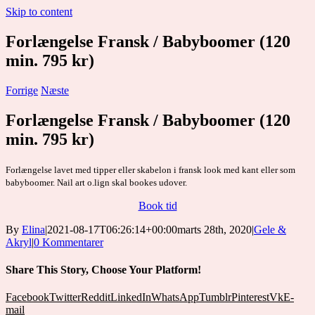
Skip to content
Forlængelse Fransk / Babyboomer (120
min. 795 kr)
Forrige
Næste
Forlængelse Fransk / Babyboomer (120
min. 795 kr)
Forlængelse lavet med tipper eller skabelon i fransk look med kant eller som
babyboomer. Nail art o.lign skal bookes udover.
Book tid
By
Elina
|
2021-08-17T06:26:14+00:00
marts 28th, 2020
|
Gele &
Akryl
|
0 Kommentarer
Share This Story, Choose Your Platform!
Facebook
Twitter
Reddit
LinkedIn
WhatsApp
Tumblr
Pinterest
Vk
E-
mail